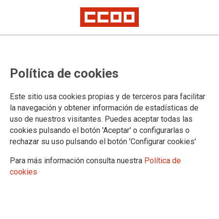
25/03/2025
El agua no es un negocio: la
Política de cookies
Red Agua Pública reclama
garantizar el derecho
Este sitio usa cookies propias y de terceros para facilitar
humano al agua en el
la navegación y obtener información de estadísticas de
Congreso de los Diputados
uso de nuestros visitantes. Puedes aceptar todas las
En el contexto de la conmemoración del Día Mundial del Agua que
cookies pulsando el botón 'Aceptar' o configurarlas o
Naciones Unidas celebra cada 22 de marzo, la Red Agua Pública (RAP), de
rechazar su uso pulsando el botón 'Configurar cookies'
la que forma parte CCOO, ha celebrado el 24 de marzo en el Congreso de
los Diputados una jornada con el título "Políticas públicas y justicia hídrica
Para más información consulta nuestra
Política de
ante la financiarización del agua".
cookies
26/12/2024
Ya está en Asturias la XIII
Muestra de Cine Social y
Derechos Humanos