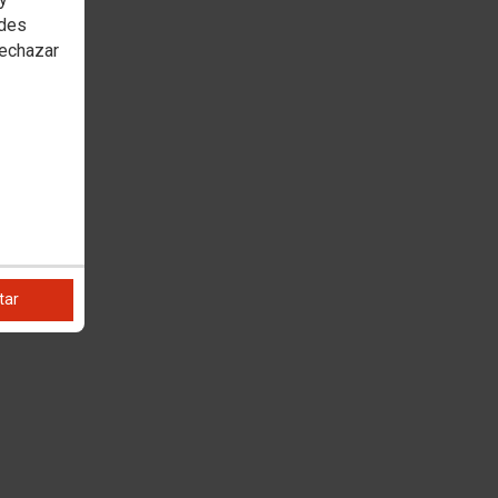
edes
rechazar
tar