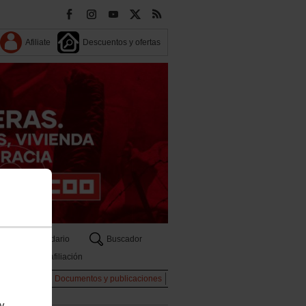
Afiliate
Descuentos y ofertas
Calendario
Buscador
Zona afiliación
dio Ambiente
Documentos y publicaciones
 y