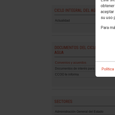
obtener
CICLO INTEGRAL DEL AGUA
aceptar 
su uso 
Actualidad
Para má
DOCUMENTOS DEL CICLO INTEGRAL
AGUA
Convenios y acuerdos
Documentos de interés para ti
Política
CCOO te informa
SECTORES
Administración General del Estado