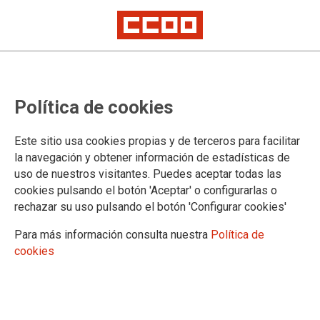
06/05/2022
Cursos online de Formación
Política de cookies
y Desarrollo Profesional
para junio y julio de 2022
Este sitio usa cookies propias y de terceros para facilitar
Ya tenemos todo preparado para la
la navegación y obtener información de estadísticas de
próxima edición de cursos: JUNIO & JULIO 2022.
uso de nuestros visitantes. Puedes aceptar todas las
26/04/2022
cookies pulsando el botón 'Aceptar' o configurarlas o
#28Abril Día Internacional
rechazar su uso pulsando el botón 'Configurar cookies'
de la Salud y la Seguridad
Para más información consulta nuestra
Política de
en el Trabajo
cookies
La prevención en el centro de la
recuperación. Hacer de la salud laboral un
derecho fundamental