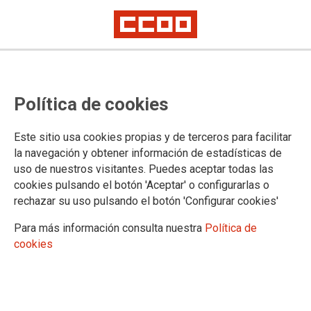
POLÍTICA DE COOKIES
Política de cookies
F.E. SERVICIOS CIUDADANIA informa que este sitio web
Este sitio usa cookies propias y de terceros para facilitar
usa cookies para:
la navegación y obtener información de estadísticas de
Asegurar que las páginas web puedan funcionar
uso de nuestros visitantes. Puedes aceptar todas las
correctamente
cookies pulsando el botón 'Aceptar' o configurarlas o
Recopilar información estadística anónima, como qué
rechazar su uso pulsando el botón 'Configurar cookies'
páginas ha visitado la persona usuaria o cuánto tiempo ha
Para más información consulta nuestra
Política de
permanecido en el sitio web.
cookies
Mostrar contenido de redes sociales, siempre relacionado
con información de la organización de CCOO.
Informamos que contiene enlaces a sitios web de terceros
con políticas de privacidad ajenas a la de CCOO que podrá