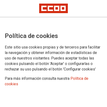
AÉREO Y SERVICIOS TURÍSTICOS
Política de cookies
Actualidad
Este sitio usa cookies propias y de terceros para facilitar
la navegación y obtener información de estadísticas de
uso de nuestros visitantes. Puedes aceptar todas las
DOCUMENTOS DEL SECTOR AÉREO Y SERVICIOS TURÍSTICOS
cookies pulsando el botón 'Aceptar' o configurarlas o
rechazar su uso pulsando el botón 'Configurar cookies'
Convenios y acuerdos
Documentos de interés para ti
Para más información consulta nuestra
Política de
CCOO te informa
cookies