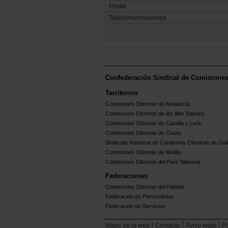
Postal
Telecomunicaciones
Confederación Sindical de Comisione
Territorios
Comisiones Obreras de Andalucía
Comissions Obreres de les Illes Balears
Comisiones Obreras de Castilla y León
Comisiones Obreras de Ceuta
Sindicato Nacional de Comisions Obreiras de Gali
Comisiones Obreras de Melilla
Comissions Obreres del Paìs Valenciá
Federaciones
Comisiones Obreras del Hábitat
Federación de Pensionistas
Federación de Servicios
Mapa de la web
Contacta
Aviso legal
Po