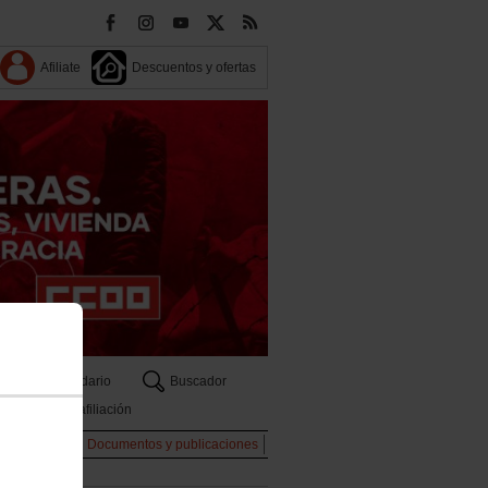
Afiliate
Descuentos y ofertas
Calendario
Buscador
Zona afiliación
dio Ambiente
Documentos y publicaciones