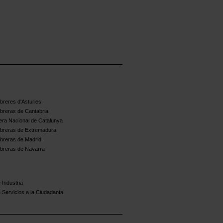
reres d'Asturies
breras de Cantabria
ra Nacional de Catalunya
breras de Extremadura
breras de Madrid
breras de Navarra
 Industria
 Servicios a la Ciudadanía