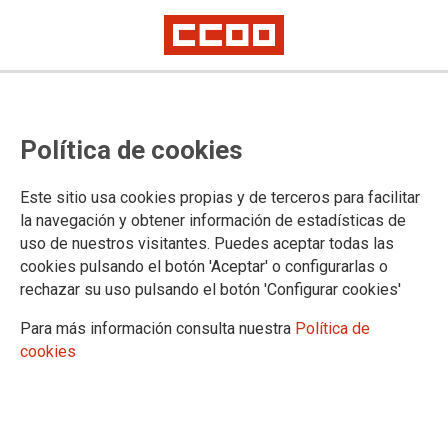
AYUNTAMIENTO DE GIJÓN-XIXÓN Y SUS ORGANISMOS
AUTÓNOMOS
Política de cookies
Actualidad
Este sitio usa cookies propias y de terceros para facilitar
Contacta
la navegación y obtener información de estadísticas de
uso de nuestros visitantes. Puedes aceptar todas las
cookies pulsando el botón 'Aceptar' o configurarlas o
rechazar su uso pulsando el botón 'Configurar cookies'
DOCUMENTOS DEL AYUNTAMIENTO DE GIJÓN-XIXÓN Y SUS
ORGANISMOS AUTÓNOMOS
Para más información consulta nuestra
Política de
cookies
Elecciones sindicales 2023
Movilidad Sostenible y Medio Ambiente
Convenio colectivo y acuerdo regulador
Tablas Salariales