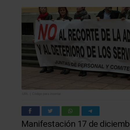
URL
|
Código para insertar
Manifestación 17 de diciemb