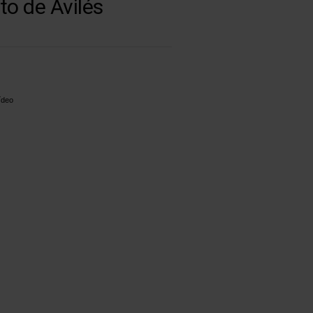
to de Avilés
ídeo