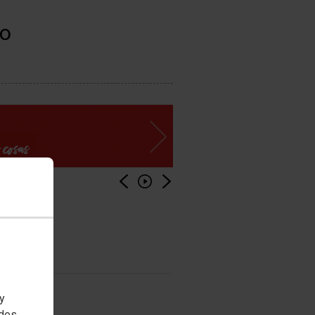
jo
 y
edes