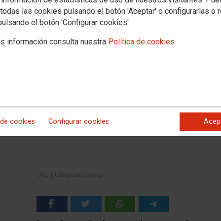
No ha sido posible cargar el v
todas las cookies pulsando el botón 'Aceptar' o configurarlas o 
pulsando el botón 'Configurar cookies'
s información consulta nuestra
Política de cookies
 de cookies
Configurar cookies
Acep
URL
|
Código para insertar