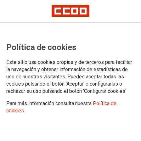
DOCUMENTOS Y PUBLICACIONES
Política de cookies
Áreas
FSC-CCOO Asturias
Este sitio usa cookies propias y de terceros para facilitar
Congresos
la navegación y obtener información de estadísticas de
Juventud
uso de nuestros visitantes. Puedes aceptar todas las
Empleo
cookies pulsando el botón 'Aceptar' o configurarlas o
Formación
rechazar su uso pulsando el botón 'Configurar cookies'
Mujeres e igualdad
Salud Laboral y Medio Ambiente
Para más información consulta nuestra
Política de
Sectores
cookies
Administración General del Estado
Documentos
Salud Laboral
Igualdad